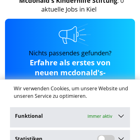
Mcdonald's Kinderhilfe Stiftung
: 0
aktuelle Jobs in Kiel
Nichts passendes gefunden?
Erfahre als erstes von
neuen mcdonald's-
kinderhilfe-stiftung Jobs
Wir verwenden Cookies, um unsere Website und
in Kiel
unseren Service zu optimieren.
Funktional
Immer aktiv
Job-Agent aktivieren
Statistiken