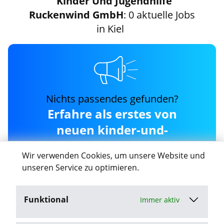
Kinder Und Jugendhilfe
Ruckenwind GmbH
: 0 aktuelle Jobs
in Kiel
Nichts passendes gefunden?
Erfahre als erstes von
neuen kinder-und-
jugendhilfe-ruckenwind-
Wir verwenden Cookies, um unsere Website und
gmbh Jobs in Kiel
unseren Service zu optimieren.
Funktional
Immer aktiv