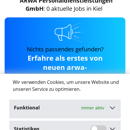
ARWA Personaldienstleistungen
GmbH
: 0 aktuelle Jobs in Kiel
Nichts passendes gefunden?
Erfahre als erstes von
neuen arwa-
personaldienstleistungen-
Wir verwenden Cookies, um unsere Website und
gmbh Jobs in Kiel
unseren Service zu optimieren.
Funktional
Immer aktiv
Job-Agent aktivieren
Statistiken